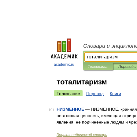
Словари и энциклоп
academic.ru
Толкования
Переводы
тоталитаризм
Толкование
Перевод
Книги
НИЗМЕННОЕ
— НИЗМЕННОЕ, крайняя с
101
негативная ценность, имеющая отрица
явления, не подчиненные людям и чре
…
Энциклопедический словарь