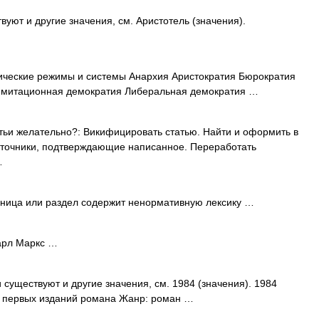
уют и другие значения, см. Аристотель (значения).
ческие режимы и системы Анархия Аристократия Бюрократия
Имитационная демократия Либеральная демократия …
тьи желательно?: Викифицировать статью. Найти и оформить в
источники, подтверждающие написанное. Переработать
…
ница или раздел содержит ненормативную лексику …
арл Маркс …
 существуют и другие значения, см. 1984 (значения). 1984
из первых изданий романа Жанр: роман …