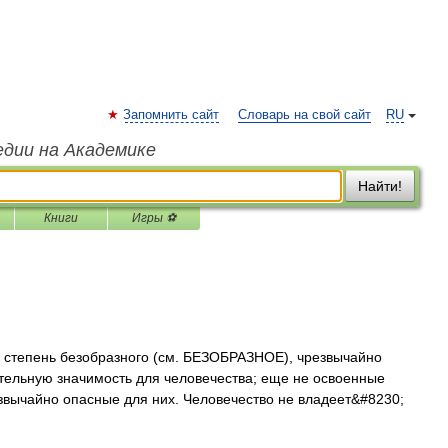
Запомнить сайт
Словарь на свой сайт
RU
едии на Академике
Найти!
Книги
Игры ⚽
тепень безобразного (см. БЕЗОБРАЗНОЕ), чрезвычайно
тельную значимость для человечества; еще не освоенные
звычайно опасные для них. Человечество не владеет&#8230;