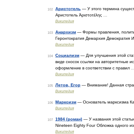
Аристотель
— У этого термина существ
102
Аристотель Ἀριστοτέλης …
Википедия
Анархизм
— Формы правления, полити
103
Геронтократия Демархия Демократия 
Википедия
Социализм
— Для улучшения этой ста
104
виде сносок ссылки на авторитетные 
оформление в соответствии с правил 
Википедия
Летов, Егор
— Внимание! Данная стра
105
Википедия
Марксизм
— Основатель марксизма К
106
Википедия
1984 (роман)
— У названия этой статьи
107
Nineteen Eighty Four Обложка одного 
Википедия