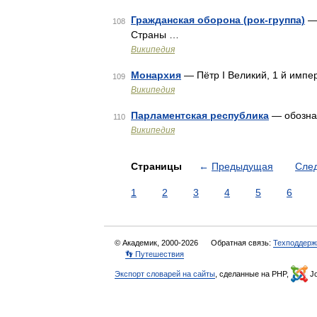
Гражданская оборона (рок-группа)
— 
108
Страны …
Википедия
Монархия
— Пётр I Великий, 1 й имп
109
Википедия
Парламентская республика
— обозна
110
Википедия
Страницы
←
Предыдущая
Сле
1
2
3
4
5
6
© Академик, 2000-2026
Обратная связь:
Техподдерж
👣 Путешествия
Экспорт словарей на сайты
, сделанные на PHP,
Jo