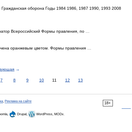
Гражданская оборона Годы 1984 1986, 1987 1990, 1993 2008
ератор Всероссийский Формы правления, по …
чена оранжевым цветом. Формы правления …
дующая
→
7
8
9
10
11
12
13
ка
,
Реклама на сайте
18+
omla,
Drupal,
WordPress, MODx.